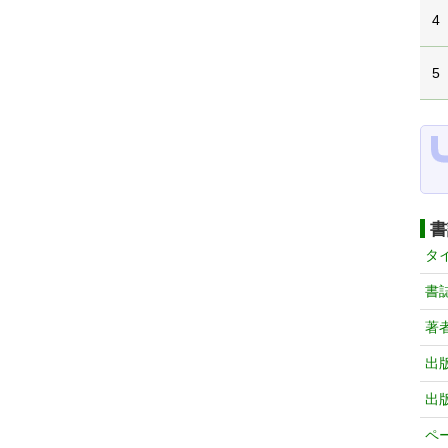
4
5
書
タ
書
著
出
出
ペ