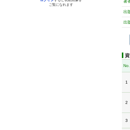
ログイン
すると表紙画像を
著
ご覧になれます
出
出
資
No.
1
2
3