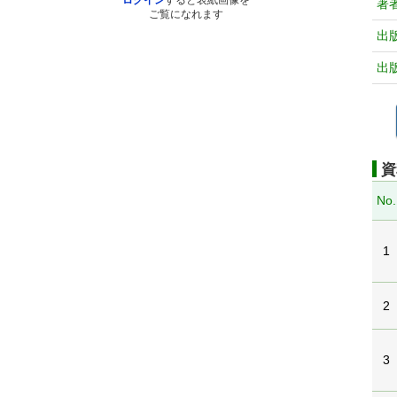
ログイン
すると表紙画像を
著
ご覧になれます
出
出
資
No.
1
2
3