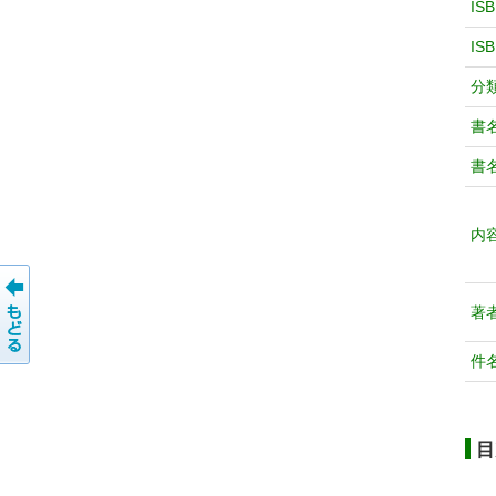
IS
IS
分
書
書
内
著
件
目