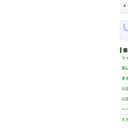
4
書
タ
書
著
出
出
ペ
大