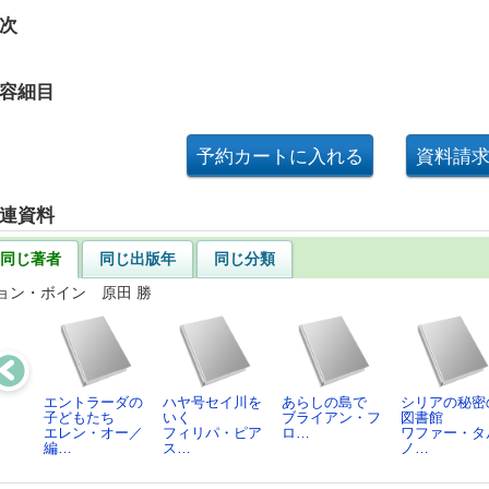
次
容細目
連資料
同じ著者
同じ出版年
同じ分類
ョン・ボイン 原田 勝
エントラーダの
ハヤ号セイ川を
あらしの島で
シリアの秘密
子どもたち
いく
ブライアン・フ
図書館
エレン・オー／
フィリパ・ピア
ロ…
ワファー・タ
編…
ス…
ノ…