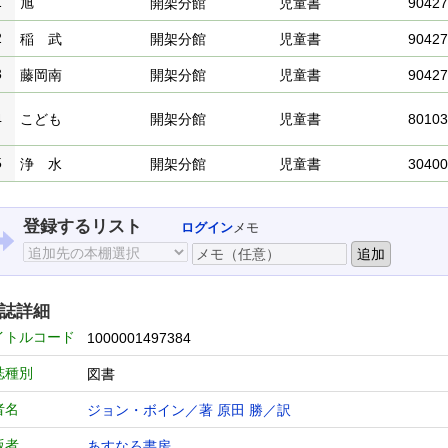
1
旭
開架分館
児童書
90427
2
稲 武
開架分館
児童書
90427
3
藤岡南
開架分館
児童書
90427
4
こども
開架分館
児童書
80103
5
浄 水
開架分館
児童書
30400
登録するリスト
ログイン
メモ
誌詳細
イトルコード
1000001497384
誌種別
図書
者名
ジョン・ボイン／著
原田 勝／訳
版者
あすなろ書房