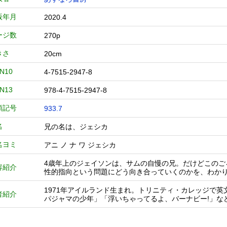
版年月
2020.4
ージ数
270p
きさ
20cm
BN10
4-7515-2947-8
BN13
978-4-7515-2947-8
類記号
933.7
名
兄の名は、ジェシカ
名ヨミ
アニ ノ ナ ワ ジェシカ
4歳年上のジェイソンは、サムの自慢の兄。だけどこのご
容紹介
性的指向という問題にどう向き合っていくのかを、わか
1971年アイルランド生まれ。トリニティ・カレッジで
者紹介
パジャマの少年」「浮いちゃってるよ、バーナビー!」な