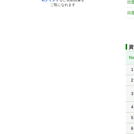
ログイン
すると表紙画像を
出
ご覧になれます
出
資
No
1
2
3
4
5
6