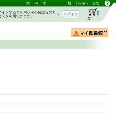
大
中
小
一般
English
かな
0
グインすると利用状況の確認等のサ
ビスを利用できます。
カート
マイ図書館