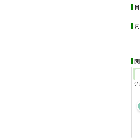
目
内
関
ジ