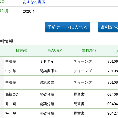
版者
あすなろ書房
版年月
2020.4
料情報
.
所蔵館
配架場所
資料種別
中央館
３Ｆテイ
ティーンズ
70106
中央館
閉架書庫Ｄ
ティーンズ
70108
中央館
課題図書
ティーンズ
70108
高橋CC
開架分館
児童書
02406
井 郷
開架分館
児童書
03404
松 平
開架分館
児童書
90427