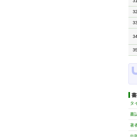
3
3
3
3
3
書
タ
書
著
出