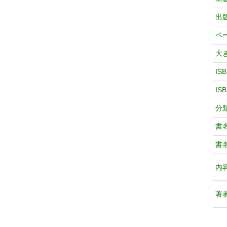
出
ペ
大
IS
IS
分
書
書
内
著