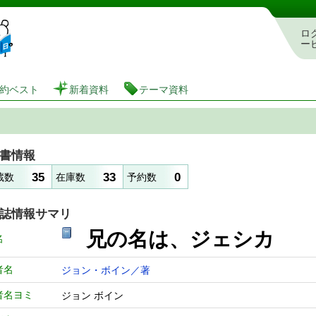
図書館 蔵書検索・予約システム
ロ
ー
約ベスト
新着資料
テーマ資料
書情報
35
33
0
蔵数
在庫数
予約数
誌情報サマリ
兄の名は、ジェシカ
名
者名
ジョン・ボイン／著
者名ヨミ
ジョン ボイン