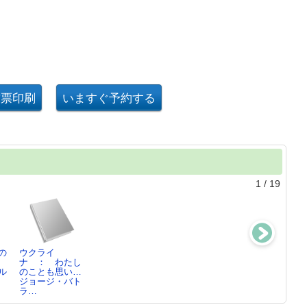
1
/
19
の
ウクライ
新・社会科学の
ぼくの中にある
バーナビーまい
ナ ： わたし
ためのデータ
光
ごになる!
ル
のことも思い…
分…導入編
カチャ・ベーレ
ファン・ブラザ
ジョージ・バト
エレーナ・ロー
ン…
ー…
ラ…
デ…