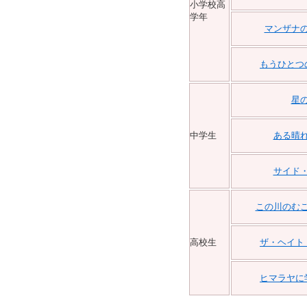
小学校高
学年
マンザナ
もうひとつ
星
中学生
ある晴
サイド
この川のむ
高校生
ザ・ヘイト
ヒマラヤに