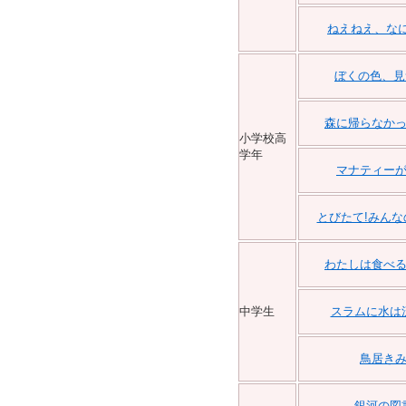
ねえねえ、な
ぼくの色、見
森に帰らなか
小学校高
学年
マナティー
とびたて!みんな
わたしは食べ
中学生
スラムに水は
鳥居き
銀河の図