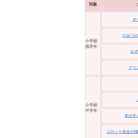
対象
ボ
ひみつ
小学校
低学年
み
アリ
小学校
中学年
木のす
コロッケ先生の