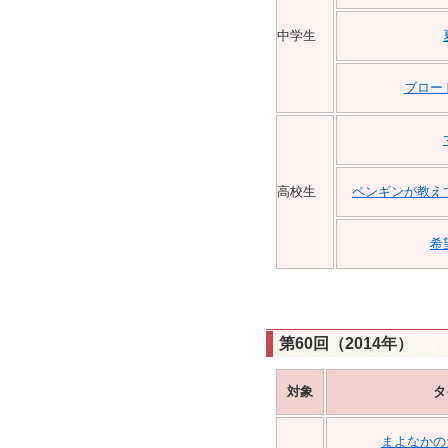
中学生
ブロー
高校生
ペンギンが教え
希
第60回（2014年）
対象
タ
まよなかの