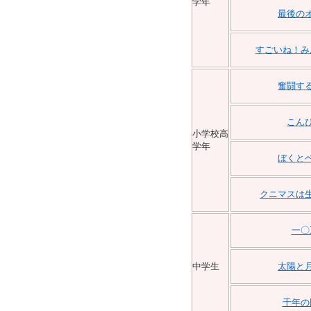
学年
最後の
すごいね！み
奮闘す
こん
小学校高
学年
ぼくと
クニマスは
一〇
中学生
太陽と
千年の