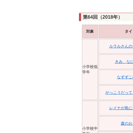
第64回（2018年）
対象
タイ
ルラルさんの
きみ、な
小学校低
学年
なずずこ
がっこうだって
レイナが島に
森のお
小学校中