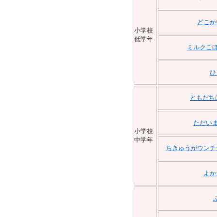
どこか
小学校
低学年
ミルクこぼ
ひ
ともだち
ただいま
小学校
中学年
ちきゅうがウンチ
よか