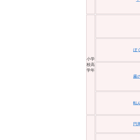
ぼ
小学
校高
学年
霧
転
円