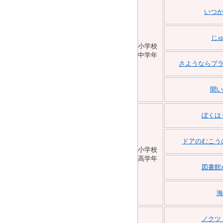
いつか
じ
小学校
中学年
さようならプ
聞い
ぼくは
ドアのむこう
小学校
高学年
図書館
海
ノクツ