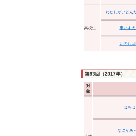
わたしがいどん
高校生
車いす犬
いのちは
第63回（2017年）
対
象
ばあば
なにがあ