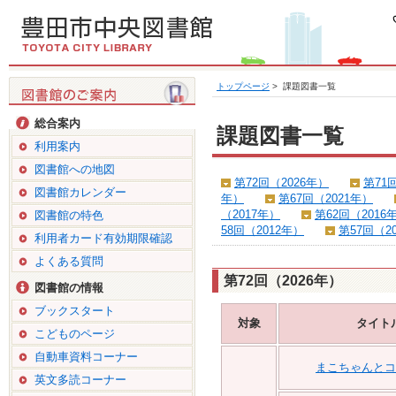
トップページ
>
課題図書一覧
総合案内
課題図書一覧
利用案内
図書館への地図
第72回（2026年）
第71
図書館カレンダー
年）
第67回（2021年）
（2017年）
第62回（2016
図書館の特色
58回（2012年）
第57回（2
利用者カード有効期限確認
よくある質問
第72回（2026年）
図書館の情報
ブックスタート
対象
タイト
こどものページ
自動車資料コーナー
まこちゃんとコ
英文多読コーナー