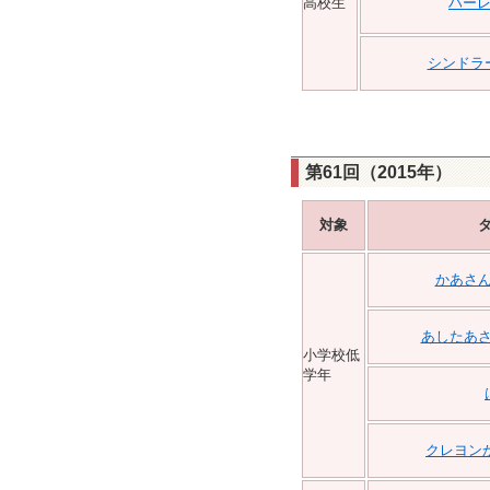
高校生
ハー
シンドラ
第61回（2015年）
対象
かあさ
あしたあ
小学校低
学年
クレヨン