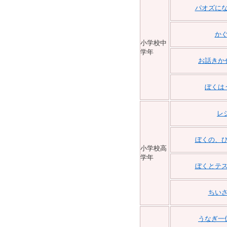
パオズに
か
小学校中
学年
お話きか
ぼくは
レ
ぼくの、
小学校高
学年
ぼくとテ
ちい
うなぎ一