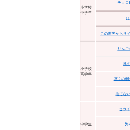
チョコ
小学校
中学年
1
この世界からサ
りんご
風
小学校
高学年
ぼくの弱
捨てな
セカイ
中学生
海