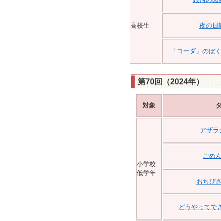
高校生
夜の日
「コーダ」のぼ
第70回（2024年）
対象
アザラ
ごめ
小学校
低学年
おちび
どうやってで