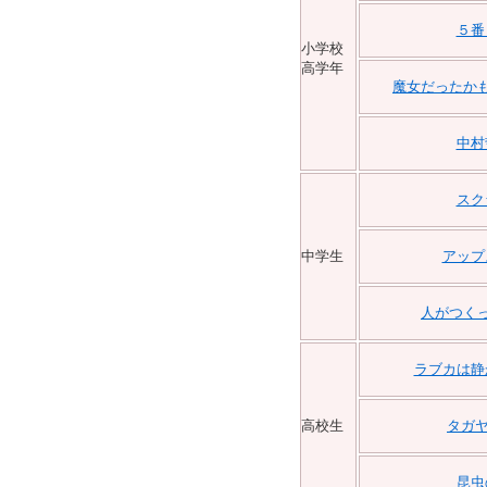
５番
小学校
高学年
魔女だったか
中村
スク
中学生
アップ
人がつく
ラブカは静
高校生
タガヤ
昆虫