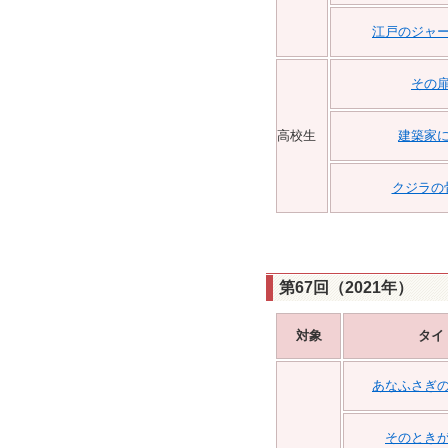
江戸のジャ
その
高校生
建築家
クジラの
第67回（2021年）
対象
タイ
あなふさぎ
そのとき