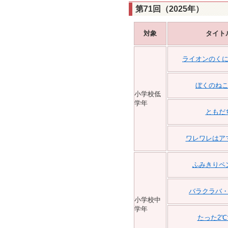
第71回（2025年）
対象
タイト
ライオンのく
ぼくのね
小学校低
学年
ともだ
ワレワレはア
ふみきりペ
バラクラバ
小学校中
学年
たった2℃