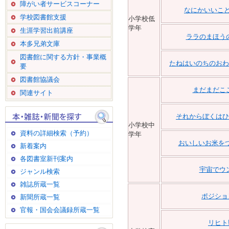
障がい者サービスコーナー
なにかいいこと
学校図書館支援
小学校低
学年
生涯学習出前講座
ララのまほう
本多兄弟文庫
図書館に関する方針・事業概
たねはいのちのおわ
要
図書館協議会
まだまだこ
関連サイト
それからぼくはひ
小学校中
資料の詳細検索（予約）
学年
おいしいお米をつ
新着案内
各図書室新刊案内
宇宙でウ
ジャンル検索
雑誌所蔵一覧
ポジショ
新聞所蔵一覧
官報・国会会議録所蔵一覧
リヒト