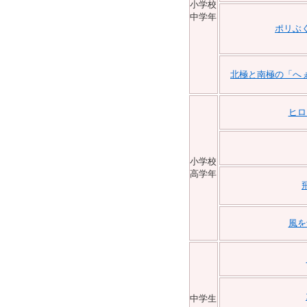
小学校
中学年
ポリぶ
北極と南極の「へ
ヒロ
小学校
高学年
風を
中学生