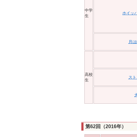
中学
ホイッ
生
月は
高校
スト
生
第62回（2016年）