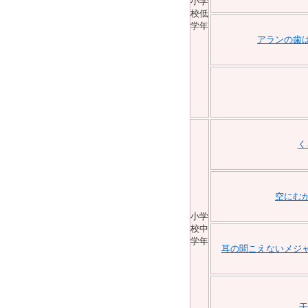
小学
校低
学年
アランの歯
く
空にむ
小学
校中
学年
耳の聞こえないメジ
干