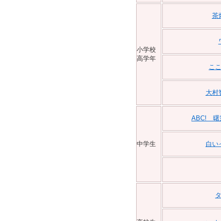
茶
小学校
高学年
こ
大村
ABC! 
中学生
白い