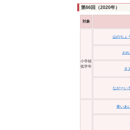
第66回（2020年）
対象
山のちょ
おれ
小学校
低学年
タ
ながーい
青いあ