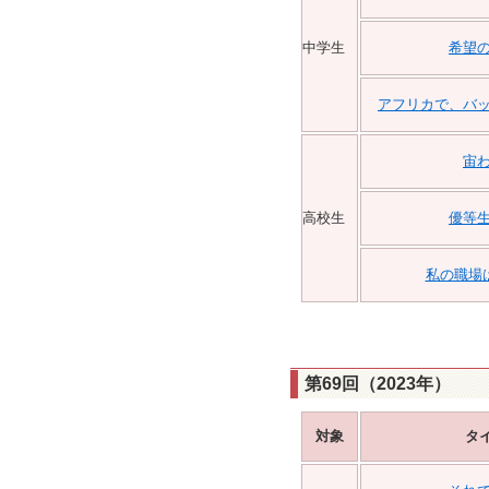
中学生
希望
アフリカで、バ
宙
高校生
優等
私の職場
第69回（2023年）
対象
タ