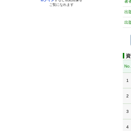
ログイン
すると表紙画像を
著
ご覧になれます
出
出
資
No.
1
2
3
4