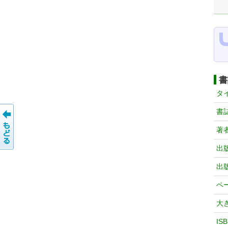
書
タ
書
著
出
出
ペ
大
IS