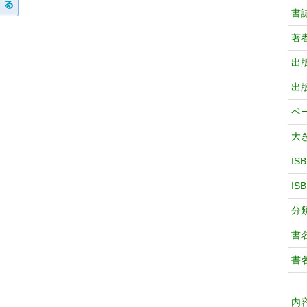
書
著
出
出
ペ
大
IS
IS
分
書
書
内