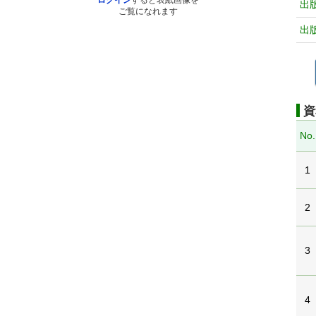
ログイン
すると表紙画像を
出
ご覧になれます
出
資
No.
1
2
3
4